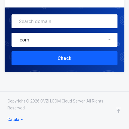
.com
Check
Copyright © 2026 OVZH.COM Cloud Server. All Rights
Reserved.
domain(s) selected
Continue
0
Català