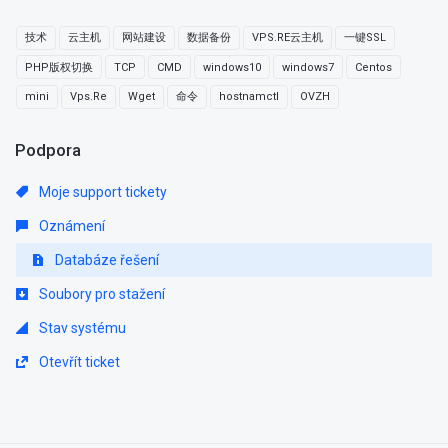
技术
云主机
网站建设
数据备份
VPS.RE云主机
一键SSL
PHP版权切换
TCP
CMD
windows10
windows7
Centos
mini
Vps.Re
Wget
命令
hostnamctl
OVZH
Podpora
Moje support tickety
Oznámení
Databáze řešení
Soubory pro stažení
Stav systému
Otevřít ticket