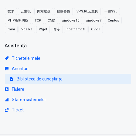
技术
云主机
网站建设
数据备份
VPS.RE云主机
一键SSL
PHP版权切换
TCP
CMD
windows10
windows7
Centos
mini
Vps.Re
Wget
命令
hostnamctl
OVZH
Asistență
Tichetele mele
Anunțuri
Biblioteca de cunoștințe
Fișiere
Starea sistemelor
Ticket