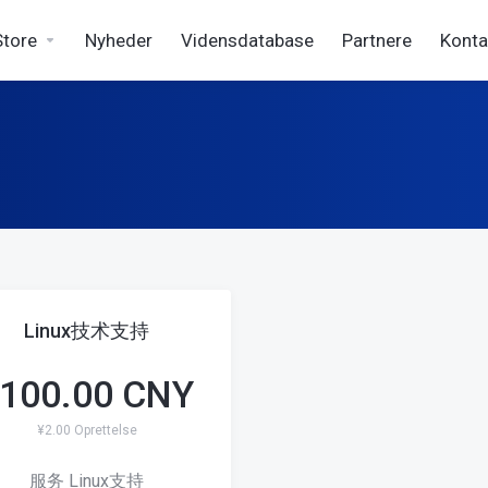
Store
Nyheder
Vidensdatabase
Partnere
Konta
Linux技术支持
100.00 CNY
¥2.00 Oprettelse
服务 Linux支持