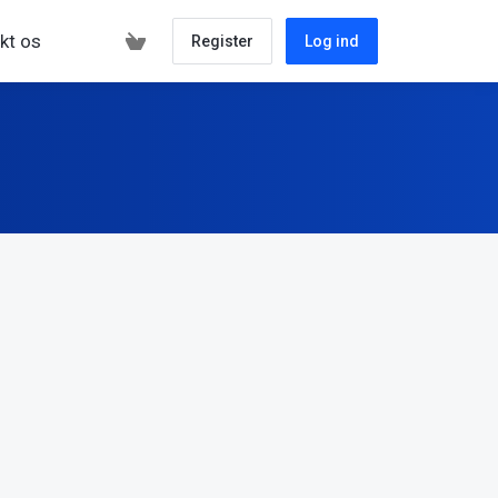
kt os
Register
Log ind