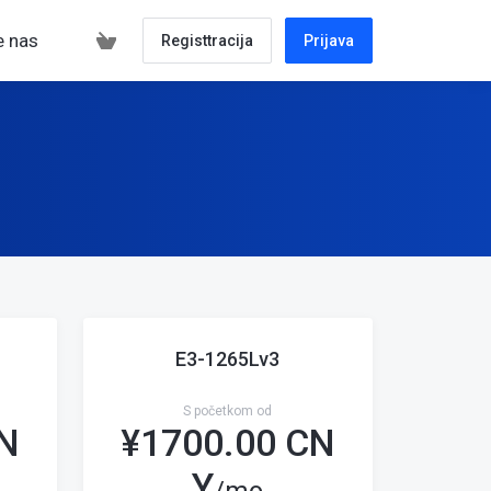
e nas
Registtracija
Prijava
E3-1265Lv3
S početkom od
CN
¥
1700.00 CN
Y