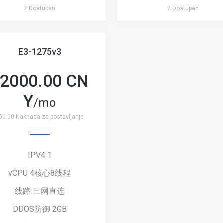
7 Dostupan
7 Dostupan
E3-1275v3
2000.00 CN
Y
/mo
50.00 Naknada za postavljanje
IPV4 1
vCPU 4核心8线程
线路 三网直连
DDOS防御 2GB