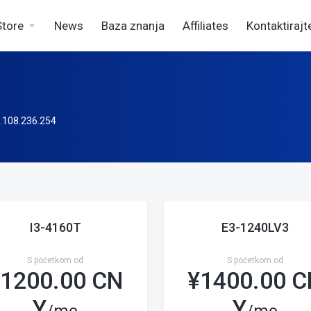
Store
News
Baza znanja
Affiliates
Kontaktirajt
.236.254
I3-4160T
E3-1240LV3
S početkom od
S početkom od
1200.00 CN
¥
1400.00 
Y
Y