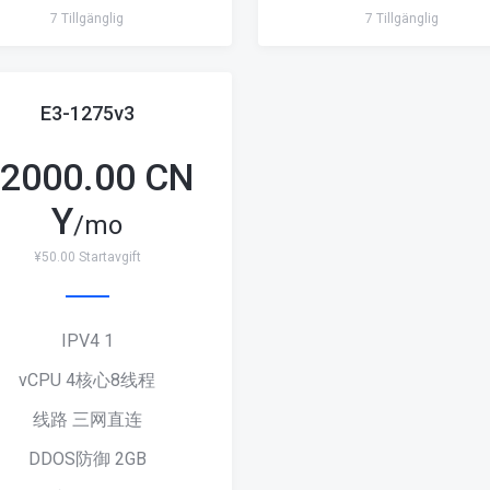
7 Tillgänglig
7 Tillgänglig
E3-1275v3
2000.00 CN
Y
/mo
¥50.00 Startavgift
IPV4 1
vCPU 4核心8线程
线路 三网直连
DDOS防御 2GB