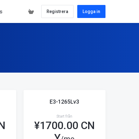
s
Registrera
Logga in
E3-1265Lv3
Start från
CN
¥
1700.00 CN
Y