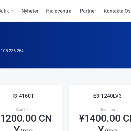
Butik
Nyheter
Hjälpcentral
Partner
Kontakta Os
.236.254
I3-4160T
E3-1240LV3
Start från
Start från
1200.00 CN
¥
1400.00 
Y
Y