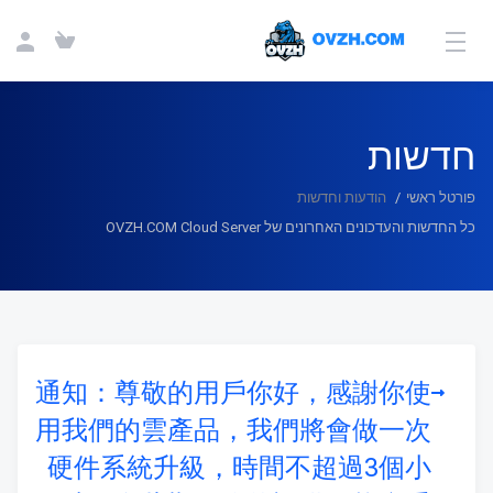
חדשות
פורטל ראשי
הודעות וחדשות
כל החדשות והעדכונים האחרונים של OVZH.COM Cloud Server
通知：尊敬的用戶你好，感謝你使
用我們的雲產品，我們將會做一次
硬件系統升級，時間不超過3個小